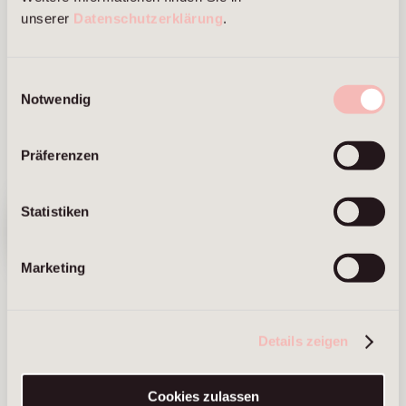
unserer
Datenschutzerklärung
.
Marcus Brans
Alexander Cordes
Managing Partner
Managing Partner
Einwilligungsauswahl
Frankfurt am Main
Berlin
Notwendig
Frankfurt am Main
Präferenzen
Wir sind
umgezogen.
Statistiken
Hier geht's
zur neuen
Website ⟶
Marketing
Sandra Fabian
Vanessa
Details zeigen
Haumberger
Managing Partner
Frankfurt am Main
Managing Partner
Cookies zulassen