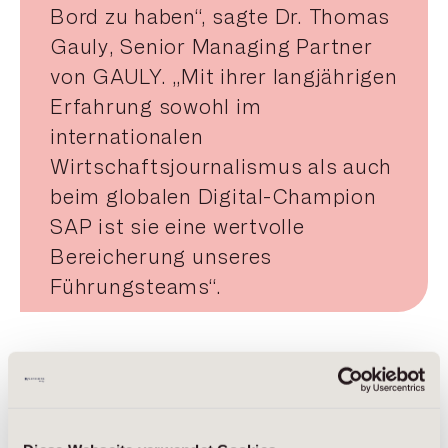
Bord zu haben“, sagte Dr. Thomas
Gauly, Senior Managing Partner
von GAULY. „Mit ihrer langjährigen
Erfahrung sowohl im
internationalen
Wirtschaftsjournalismus als auch
beim globalen Digital-Champion
SAP ist sie eine wertvolle
Bereicherung unseres
Führungsteams“.
Die Absolventin der Henri-Nannen-Schule für
Journalismus studierte Politikwissenschaft,
Amerikanistik und Geschichte an der Universität
Bonn und hat einen Executive MBA von der