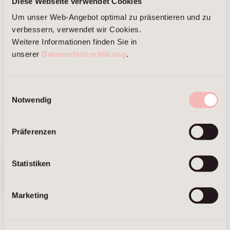
Diese Webseite verwendet Cookies
Mannheim Business School.
Um unser Web-Angebot optimal zu präsentieren und zu
verbessern, verwendet wir Cookies.
Weitere Informationen finden Sie in
unserer
Datenschutzerklärung
.
Einwilligungsauswahl
Notwendig
Präferenzen
We have
Statistiken
moved. Visit
our new
website ⟶
Marketing