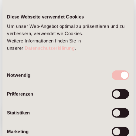
Kommunikation und das Business Development.
Marcus Brans hat an der Universität der Bundeswehr
in München Management und Politik studiert sowie
Diese Webseite verwendet Cookies
einen MBA-Abschluss der Universitäten von
Um unser Web-Angebot optimal zu präsentieren und zu
Minnesota und Wien.
verbessern, verwendet wir Cookies.
Weitere Informationen finden Sie in
unserer
Datenschutzerklärung
.
Einwilligungsauswahl
Notwendig
Präferenzen
Wir sind
umgezogen.
Statistiken
Hier geht's
zur neuen
Website ⟶
Marketing